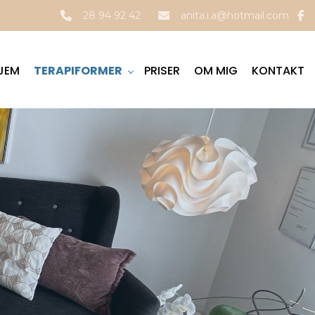
28 94 92 42
anita.i.a@hotmail.com
JEM
TERAPIFORMER
PRISER
OM MIG
KONTAKT