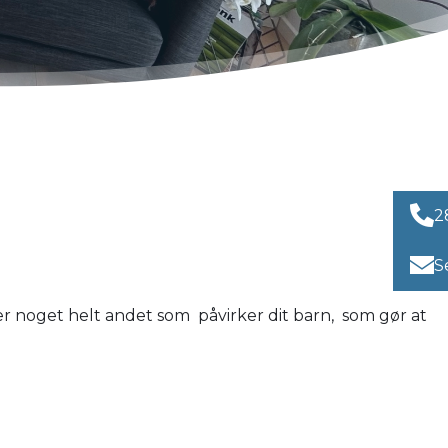
2
S
ler noget helt andet som påvirker dit barn, som gør at