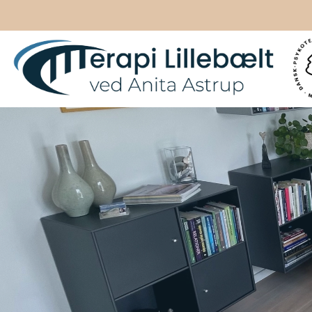
Gå
til
hovedindhold